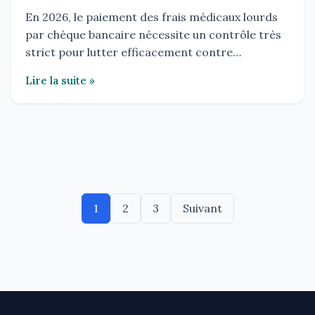
En 2026, le paiement des frais médicaux lourds
par chèque bancaire nécessite un contrôle très
strict pour lutter efficacement contre…
Lire la suite »
Pagination
1
2
3
Suivant
des
publications