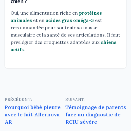
chien ?
Oui, une alimentation riche en
protéines
animales
et en
acides gras oméga-3
est
recommandée pour soutenir sa masse
musculaire et la santé de ses articulations. Il faut
privilégier des croquettes adaptées aux
chiens
actifs
.
Navigation
PRÉCÉDENT:
SUIVANT:
Pourquoi bébé pleure
Témoignage de parents
de
avec le lait Allernova
face au diagnostic de
l’article
AR
RCIU sévère