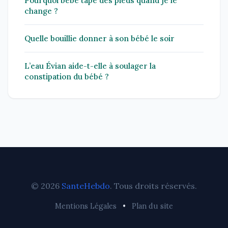
Pourquoi bébé tape des pieds quand je le
change ?
Quelle bouillie donner à son bébé le soir
L’eau Évian aide-t-elle à soulager la
constipation du bébé ?
© 2026
SanteHebdo
. Tous droits réservés.
Mentions Légales
•
Plan du site