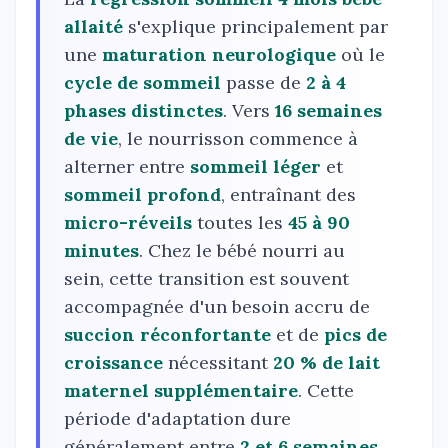
allaité
s'explique principalement par
une
maturation neurologique
où le
cycle de sommeil
passe de
2 à 4
phases distinctes
. Vers
16 semaines
de vie
, le nourrisson commence à
alterner entre
sommeil léger
et
sommeil profond
, entraînant des
micro-réveils
toutes les
45 à 90
minutes
. Chez le bébé nourri au
sein, cette transition est souvent
accompagnée d'un besoin accru de
succion réconfortante
et de
pics de
croissance
nécessitant
20 % de lait
maternel supplémentaire
. Cette
période d'adaptation dure
généralement entre
2 et 6 semaines