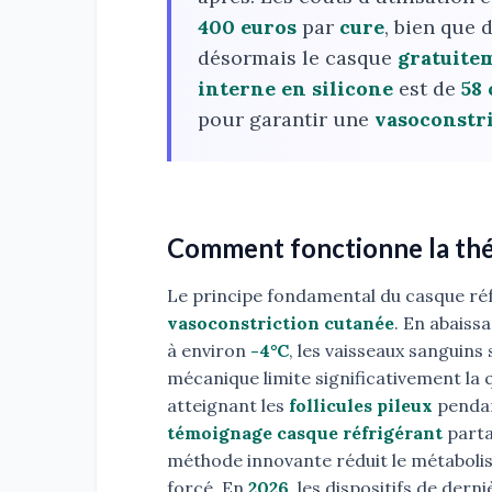
400 euros
par
cure
, bien que
désormais le casque
gratuite
interne en silicone
est de
58
pour garantir une
vasoconstr
Comment fonctionne la thér
Le principe fondamental du casque réf
vasoconstriction cutanée
. En abaiss
à environ
-4°C
, les vaisseaux sanguin
mécanique limite significativement la 
atteignant les
follicules pileux
pendan
témoignage casque réfrigérant
parta
méthode innovante réduit le métabolism
forcé. En
2026
, les dispositifs de der