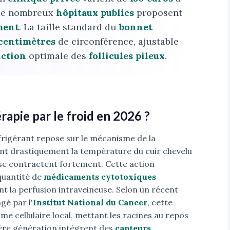
 de nombreux
hôpitaux publics
proposent
ment
. La taille standard du
bonnet
 centimètres
de circonférence, ajustable
iction
optimale des
follicules pileux
.
apie par le froid en 2026 ?
rigérant repose sur le mécanisme de la
ant drastiquement la température du cuir chevelu
s se contractent fortement. Cette action
quantité de
médicaments cytotoxiques
t la perfusion intraveineuse. Selon un récent
gé par l'
Institut National du Cancer
, cette
e cellulaire local, mettant les racines au repos
nière génération intègrent des
capteurs