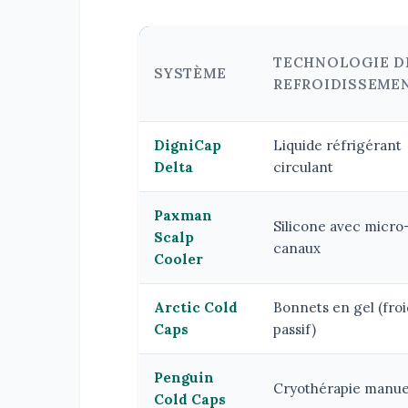
TECHNOLOGIE D
SYSTÈME
REFROIDISSEME
DigniCap
Liquide réfrigérant
Delta
circulant
Paxman
Silicone avec micro
Scalp
canaux
Cooler
Arctic Cold
Bonnets en gel (froi
Caps
passif)
Penguin
Cryothérapie manue
Cold Caps