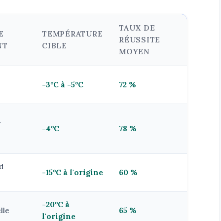
TAUX DE
E
TEMPÉRATURE
RÉUSSITE
NT
CIBLE
MOYEN
-3°C à -5°C
72 %
-
-4°C
78 %
d
-15°C à l'origine
60 %
-20°C à
lle
65 %
l'origine