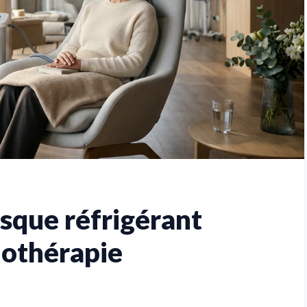
asque réfrigérant
iothérapie