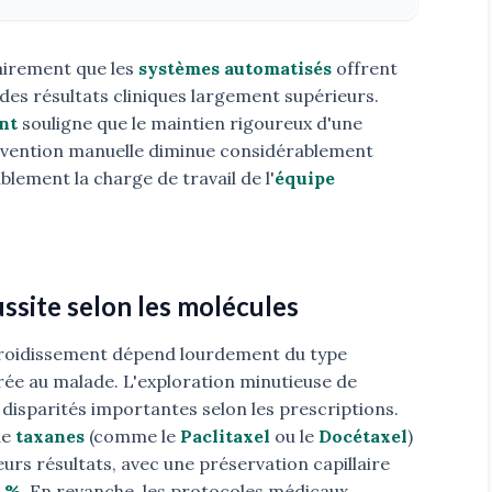
airement que les
systèmes automatisés
offrent
des résultats cliniques largement supérieurs.
nt
souligne que le maintien rigoureux d'une
rvention manuelle diminue considérablement
blement la charge de travail de l'
équipe
ssite selon les molécules
refroidissement dépend lourdement du type
rée au malade. L'exploration minutieuse de
 disparités importantes selon les prescriptions.
de
taxanes
(comme le
Paclitaxel
ou le
Docétaxel
)
urs résultats, avec une préservation capillaire
5 %
. En revanche, les protocoles médicaux