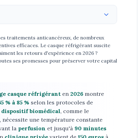
r les traitements anticancéreux, de nombreux
ntives efficaces. Le casque réfrigérant suscite
aiment les retours d'expérience en 2026 ?
toutes ses promesses pour préserver votre capital
e casque réfrigérant
en
2026
montre
65 % à 85 %
selon les protocoles de
e
dispositif biomédical
, comme le
, nécessite une température constante
vant la
perfusion
et jusqu'à
90 minutes
en
clinique privée
varient de
150 euros
à