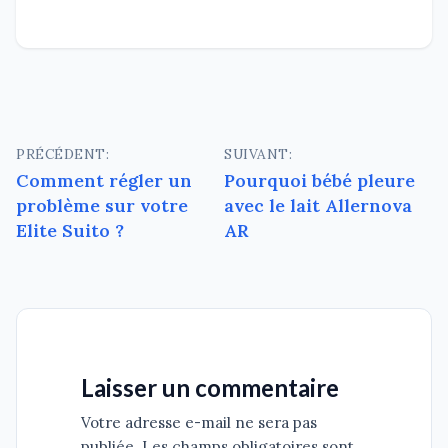
Navigation
PRÉCÉDENT:
SUIVANT:
Comment régler un
Pourquoi bébé pleure
de
problème sur votre
avec le lait Allernova
l’article
Elite Suito ?
AR
Laisser un commentaire
Votre adresse e-mail ne sera pas
publiée. Les champs obligatoires sont