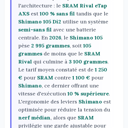
l'architecture : le
SRAM Rival eTap
AXS
est
100 % sans fil
tandis que le
Shimano 105 Di2
utilise un système
semi-sans fil
avec une batterie
centrale. En
2026
, le
Shimano 105
pèse
2 995 grammes
, soit
105
grammes
de moins que le
SRAM
Rival
qui culmine à
3 100 grammes
.
Le tarif moyen constaté est de
1 250
€
pour
SRAM
contre
1 100 €
pour
Shimano
, ce dernier offrant une
vitesse d'exécution
10 % supérieure
.
L'ergonomie des leviers
Shimano
est
optimisée pour réduire la tension du
nerf médian
, alors que
SRAM
privilégie une garde ajustable pour