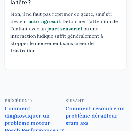
la tête ?
Non, il ne faut pas réprimer ce geste, sauf s'il
devient
auto-agressif
. Détourner l'attention de
l'enfant avec un
jouet sensoriel
ou une
interaction ludique suffit généralement à
stopper le mouvement sans créer de
frustration.
Navigation
PRÉCÉDENT:
SUIVANT:
Comment
Comment résoudre un
de
diagnostiquer un
problème dérailleur
l’article
problème moteur
sram axs
Bosch Performance CX