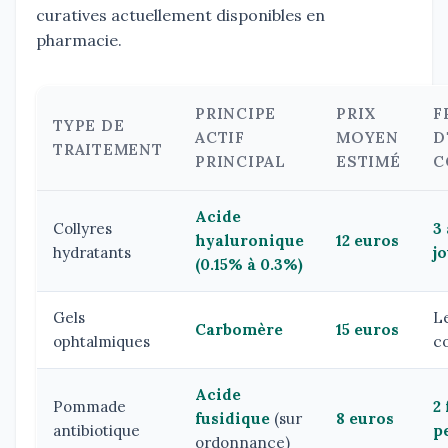
curatives actuellement disponibles en
pharmacie.
PRINCIPE
PRIX
F
TYPE DE
ACTIF
MOYEN
D
TRAITEMENT
PRINCIPAL
ESTIMÉ
C
Acide
Collyres
3 
hyaluronique
12 euros
hydratants
j
(0.15% à 0.3%)
Gels
Le
Carbomère
15 euros
ophtalmiques
c
Acide
Pommade
2 
fusidique
(sur
8 euros
antibiotique
p
ordonnance)